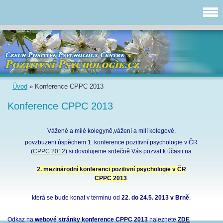
Úvod
»
Konference CPPC 2013
Konference CPPC 2013
Vážené a milé kolegyně,vážení a milí kolegové,
povzbuzeni úspěchem 1. konference pozitivní psychologie v ČR
(
CPPC 2012
) si dovolujeme srdečně Vás pozvat k účasti na
2.
mezinárodní
konferenci pozitivní psychologie v ČR
CPPC 2013
.
která se bude konat v termínu od
22. do 24.5. 2013 v Brně
.
Odkaz na
webové stránky konference CPPC 2013
naleznete
ZDE